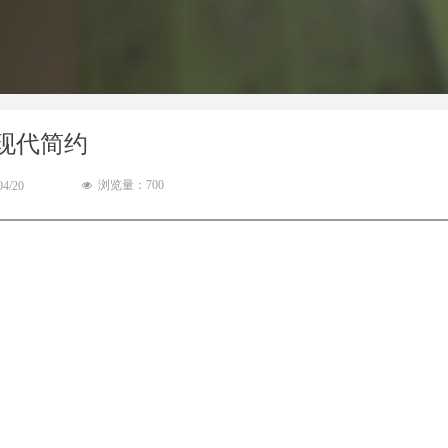
现代简约
浏览量：
700
04/20
넶