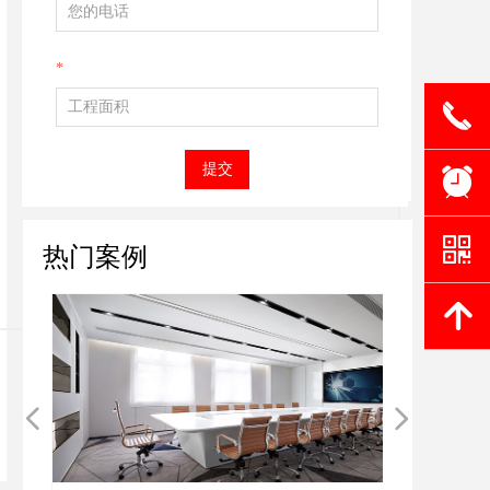
*
끅
提交
뀥
낃
热门案例
녕
넳
넲