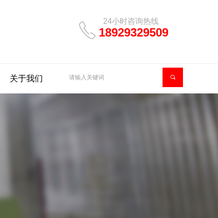
24小时咨询热线
ꂅ
18929329509
关于我们
끠