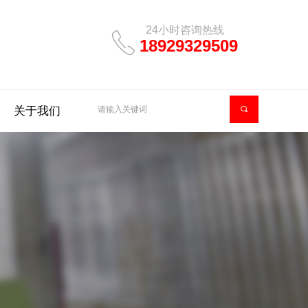
24小时咨询热线
ꂅ
18929329509
关于我们
끠