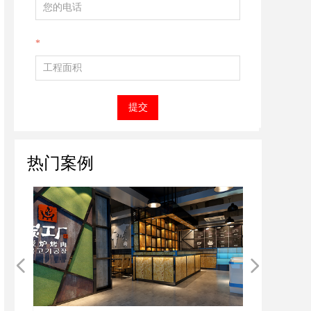
*
提交
热门案例
넳
넲