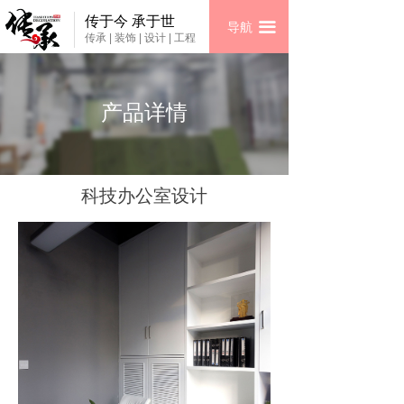
首页
传于今 承于世
끀
导航
传承 | 装饰 | 设计 | 工程
家装案例
工装案例
产品详情
家装专区
工装专区
科技办公室设计
AR全景
装修指南
关于我们
联系我们